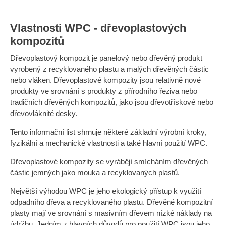
Vlastnosti WPC - dřevoplastových
kompozitů
Dřevoplastový kompozit je panelový nebo dřevěný produkt
vyrobený z recyklovaného plastu a malých dřevěných částic
nebo vláken. Dřevoplastové kompozity jsou relativně nové
produkty ve srovnání s produkty z přírodního řeziva nebo
tradičních dřevěných kompozitů, jako jsou dřevotřískové nebo
dřevovláknité desky.
Tento informační list shrnuje některé základní výrobní kroky,
fyzikální a mechanické vlastnosti a také hlavní použití WPC.
Dřevoplastové kompozity se vyrábějí smícháním dřevěných
částic jemných jako mouka a recyklovaných plastů.
Největší výhodou WPC je jeho ekologický přístup k využití
odpadního dřeva a recyklovaného plastu. Dřevěné kompozitní
plasty mají ve srovnání s masivním dřevem nízké náklady na
údržbu.
Jedním z hlavních důvodů pro použití WPC jsou jeho