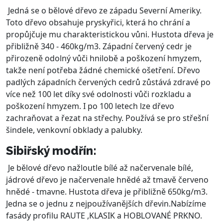
Jedná se o bělové dřevo ze západu Severní Ameriky.
Toto dřevo obsahuje pryskyřici, která ho chrání a
propůjčuje mu charakteristickou vůni. Hustota dřeva je
přibližně 340 - 460kg/m3. Západní červený cedr je
přirozeně odolný vůči hnilobě a poškození hmyzem,
takže není potřeba žádné chemické ošetření. Dřevo
padlých západních červených cedrů zůstává zdravé po
více než 100 let díky své odolnosti vůči rozkladu a
poškození hmyzem. I po 100 letech lze dřevo
zachraňovat a řezat na střechy. Používá se pro střešní
šindele, venkovní obklady a palubky.
Sibiřský modřín:
Je bělové dřevo nažloutle bílé až načervenale bílé,
jádrové dřevo je načervenale hnědé až tmavě červeno
hnědé - tmavne. Hustota dřeva je přibližně 650kg/m3.
Jedna se o jednu z nejpoužívanějších dřevin.Nabízíme
fasády profilu RAUTE ,KLASIK a HOBLOVANÉ PRKNO.